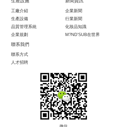
生產設施
新聞資訊
工廠介紹
企業新聞
生產設備
行業新聞
品質管理系統
化妝品知識
企業規劃
M?ND'SUB在世界
聯系我們
聯系方式
人才招聘
微信