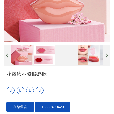
花露臻萃凝膠唇膜
在線留言
15360400420